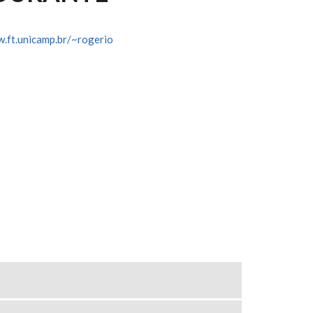
w.ft.unicamp.br/~rogerio