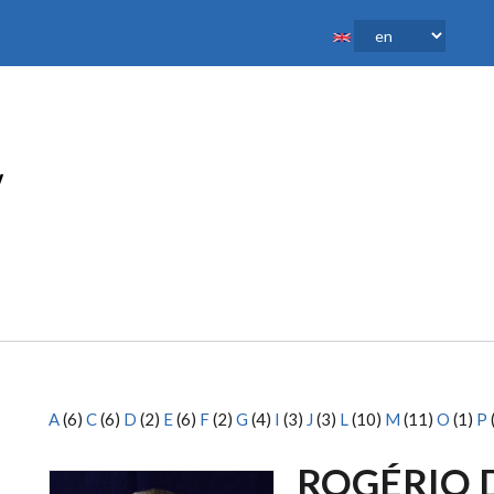
A
(6)
C
(6)
D
(2)
E
(6)
F
(2)
G
(4)
I
(3)
J
(3)
L
(10)
M
(11)
O
(1)
P
ROGÉRIO 