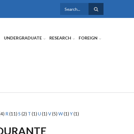
SEARCH
FORM
UNDERGRADUATE
RESEARCH
FOREIGN
(4)
R
(11)
S
(2)
T
(1)
U
(1)
V
(5)
W
(1)
Y
(1)
DURANTE