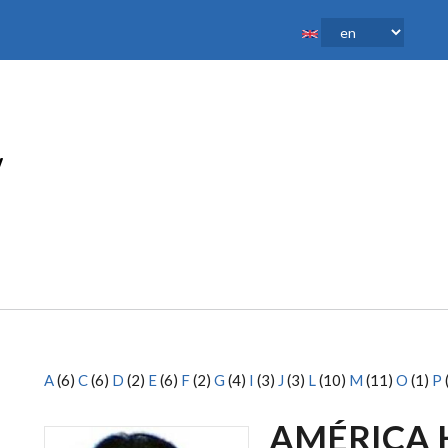
A
(6)
C
(6)
D
(2)
E
(6)
F
(2)
G
(4)
I
(3)
J
(3)
L
(10)
M
(11)
O
(1)
P
AMÉRICA 