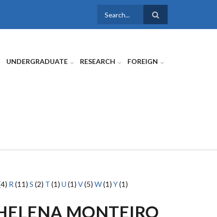
SEARCH
FORM
UNDERGRADUATE
RESEARCH
FOREIGN
(4)
R
(11)
S
(2)
T
(1)
U
(1)
V
(5)
W
(1)
Y
(1)
HELENA MONTEIRO