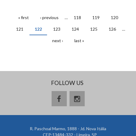
« first
‹ previous
…
118
119
120
PAGES
121
122
123
124
125
126
…
next ›
last »
FOLLOW US
R. Paschoal Marmo, 1888 - Jd. Nova Itália
CEP:13484-332 - Limeira, SP