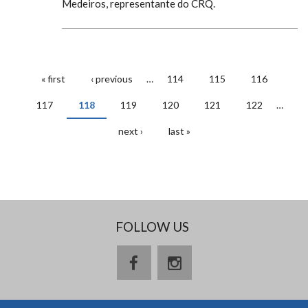
Medeiros, representante do CRQ.
« first
‹ previous
…
114
115
116
PAGES
117
118
119
120
121
122
…
next ›
last »
FOLLOW US