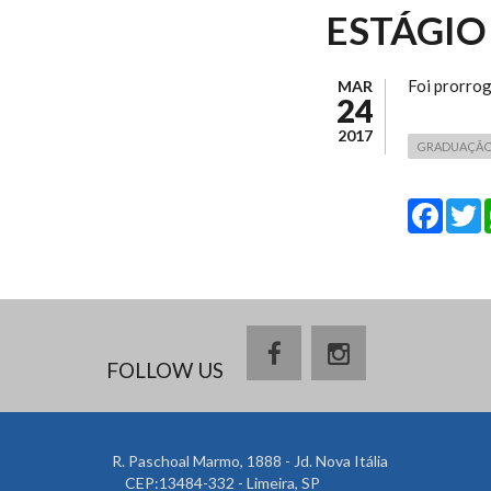
ESTÁGIO
Foi prorro
MAR
24
2017
GRADUAÇÃO 
Fa
FOLLOW US
R. Paschoal Marmo, 1888 - Jd. Nova Itália
CEP:13484-332 - Limeira, SP