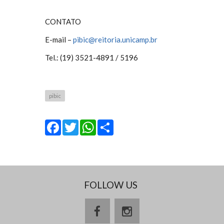
CONTATO
E-mail –
pibic@reitoria.unicamp.br
Tel.: (19) 3521-4891 / 5196
pibic
Facebook
Twitter
WhatsApp
Share
FOLLOW US