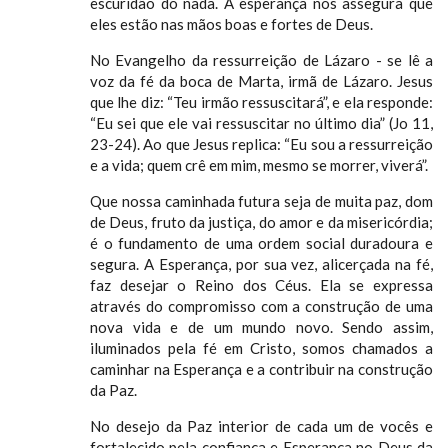
escuridão do nada. A esperança nos assegura que
eles estão nas mãos boas e fortes de Deus.
No Evangelho da ressurreição de Lázaro - se lê a
voz da fé da boca de Marta, irmã de Lázaro. Jesus
que lhe diz: “Teu irmão ressuscitará”, e ela responde:
“Eu sei que ele vai ressuscitar no último dia” (Jo 11,
23-24). Ao que Jesus replica: “Eu sou a ressurreição
e a vida; quem crê em mim, mesmo se morrer, viverá”.
Que nossa caminhada futura seja de muita paz, dom
de Deus, fruto da justiça, do amor e da misericórdia;
é o fundamento de uma ordem social duradoura e
segura. A Esperança, por sua vez, alicerçada na fé,
faz desejar o Reino dos Céus. Ela se expressa
através do compromisso com a construção de uma
nova vida e de um mundo novo. Sendo assim,
iluminados pela fé em Cristo, somos chamados a
caminhar na Esperança e a contribuir na construção
da Paz.
No desejo da Paz interior de cada um de vocês e
fortalecido pela confiança e Esperança no Deus da