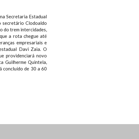
na Secretaria Estadual
o secretário Clodoaldo
o do trem intercidades,
 que a rota chegue até
eranças empresariais e
 estadual Davi Zaia. O
ue providenciará novo
ta Guilherme Quintela,
rá concluído de 30 a 60