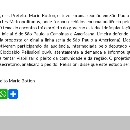
 o sr. Prefeito Mario Botion, esteve em uma reunião em São Paulo 
rtes Metropolitanos, onde foram recebidos em uma audiência pel
 O tema do encontro foi o projeto do governo estadual de implantaçã
o inicial é de São Paulo a Campinas e Americana. Limeira defende
la proposta original a linha seria de São Paulo a Americana). Lid
estiveram participando da audiência, intermediada pelo deputado
 Clodoaldo Pelissioni ouviu atentamente a demanda e informou q
 tentar viabilizar o pleito da comunidade e da região. O projetis
ecretário, analisará o pedido. Pelissioni disse que este estudo se
feito Mario Botion
cebook
Twitter
WhatsApp
Share