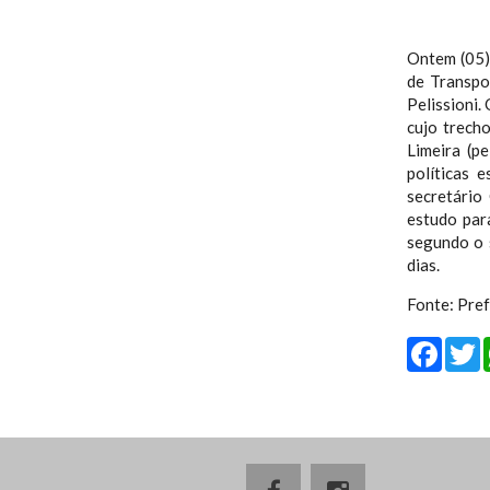
Ontem (05),
de Transpo
Pelissioni.
cujo trech
Limeira (pe
políticas 
secretário
estudo para
segundo o s
dias.
Fonte: Pre
Fa