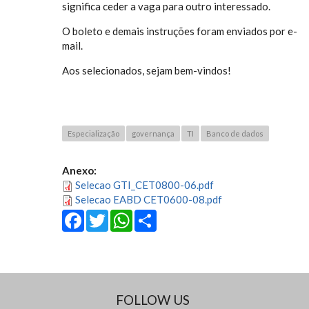
significa ceder a vaga para outro interessado.
O boleto e demais instruções foram enviados por e-
mail.
Aos selecionados, sejam bem-vindos!
Especialização
governança
TI
Banco de dados
Anexo:
Selecao GTI_CET0800-06.pdf
Selecao EABD CET0600-08.pdf
Facebook
Twitter
WhatsApp
Share
FOLLOW US