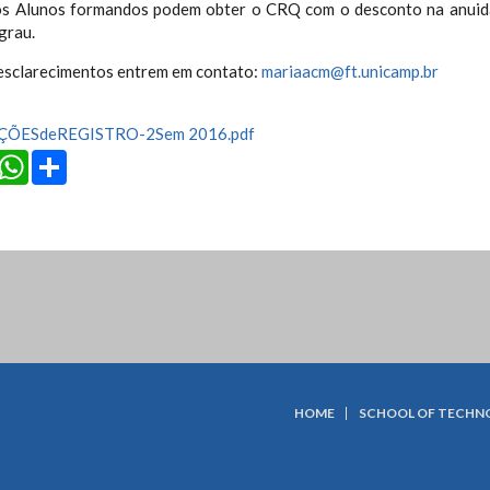
os Alunos formandos podem obter o CRQ com o desconto na anuida
grau.
esclarecimentos entrem em contato:
mariaacm@ft.unicamp.br
ÇÕESdeREGISTRO-2Sem 2016.pdf
cebook
Twitter
WhatsApp
Share
HOME
SCHOOL OF TECHN