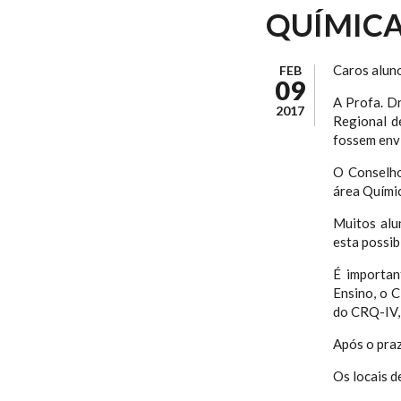
QUÍMICA
Caros alun
FEB
09
A Profa. D
2017
Regional d
fossem en
O Conselho
área Químic
Muitos alu
esta possib
É importan
Ensino, o C
do CRQ-IV, 
Após o praz
Os locais 