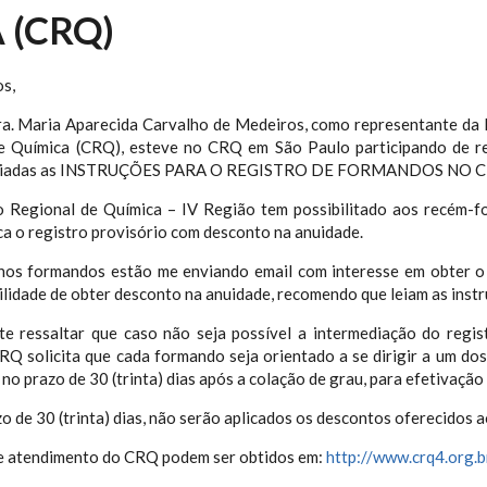
 (CRQ)
os,
ra. Maria Aparecida Carvalho de Medeiros, como representante da
e Química (CRQ), esteve no CRQ em São Paulo participando de re
viadas as INSTRUÇÕES PARA O REGISTRO DE FORMANDOS NO C
 Regional de Química – IV Região tem possibilitado aos recém-f
a o registro provisório com desconto na anuidade.
nos formandos estão me enviando email com interesse em obter o
ilidade de obter desconto na anuidade, recomendo que leiam as inst
te ressaltar que caso não seja possível a intermediação do regist
RQ solicita que cada formando seja orientado a se dirigir a um do
no prazo de 30 (trinta) dias após a colação de grau, para efetivação 
o de 30 (trinta) dias, não serão aplicados os descontos oferecidos 
de atendimento do CRQ podem ser obtidos em:
http://www.crq4.org.b