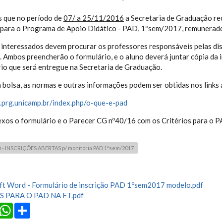
 que no período de
07/
a 25/11/2016
a Secretaria de Graduação rec
 para o Programa de Apoio Didático - PAD, 1ºsem/2017, remunerado
 interessados devem procurar os professores responsáveis pelas dis
 Ambos preencherão o formulário, e o aluno deverá juntar cópia da 
io que será entregue na Secretaria de Graduação.
a bolsa, as normas e outras informações podem ser obtidas nos links 
.prg.unicamp.br/index.php/o-que-e-pad
xos o formulário e o Parecer CG nº40/16 com os Critérios para o P
 INSCRIÇÕES ABERTAS p/ monitoria PAD 1ºsem/2017
ft Word - Formulário de inscrição PAD 1ºsem2017 modelo.pdf
 PARA O PAD NA FT.pdf
cebook
Twitter
WhatsApp
Share