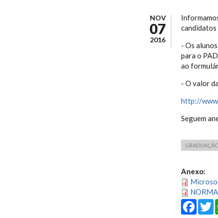
Informamos
NOV
07
candidatos
2016
- Os alunos
para o PAD.
ao formulár
- O valor d
http://www
Seguem ane
GRADUAÇÃO -
Anexo:
Microso
NORMAS
Fa