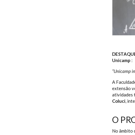
DESTAQUE
Unicamp
:
“Unicamp in
A Faculdad
extensão v
atividades
Coluci
, in
O PR
No âmbito