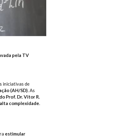
avada pela TV
iniciativas de
ação (AH/SD)
. As
o Prof. Dr. Vitor R.
 alta complexidade
.
ara
estimular