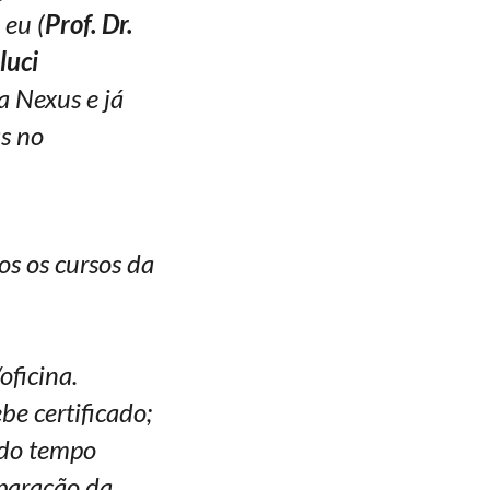
 eu (
Prof. Dr.
luci
a Nexus e já
as no
os os cursos da
oficina.
ebe certificado;
do tempo
eparação da