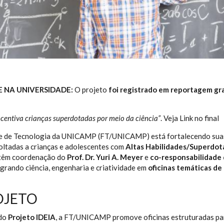
 NA UNIVERSIDADE:
O projeto
foi registrado em reportagem gr
centiva crianças superdotadas por meio da ciência”
. Veja Link no final
e de Tecnologia da UNICAMP (FT/UNICAMP) está fortalecendo suas 
oltadas a crianças e adolescentes com
Altas Habilidades/Superdot
 têm coordenação do
Prof. Dr. Yuri A. Meyer
e
co-responsabilidade d
tegrando ciência, engenharia e criatividade em
oficinas temáticas de
OJETO
 do
Projeto IDEIA
, a FT/UNICAMP promove oficinas estruturadas p