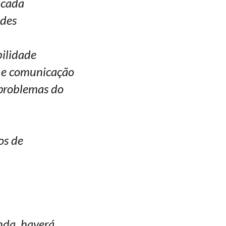
icada
ades
ilidade
a e comunicação
 problemas do
os de
nda, haverá