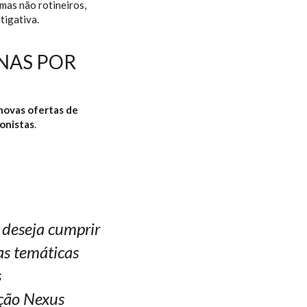
mas não rotineiros,
tigativa.
NAS POR
novas ofertas de
onistas
.
 deseja cumprir
as temáticas
s
ção Nexus