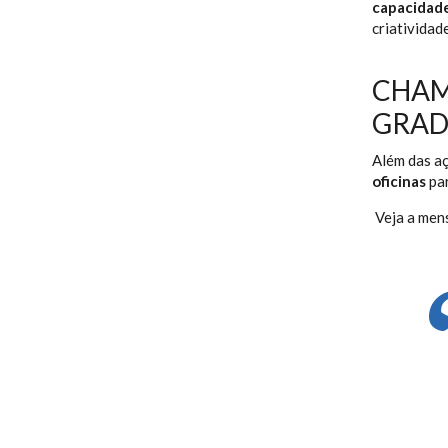
capacidade
criatividad
CHAM
GRAD
Além das a
oficinas
par
Veja a men