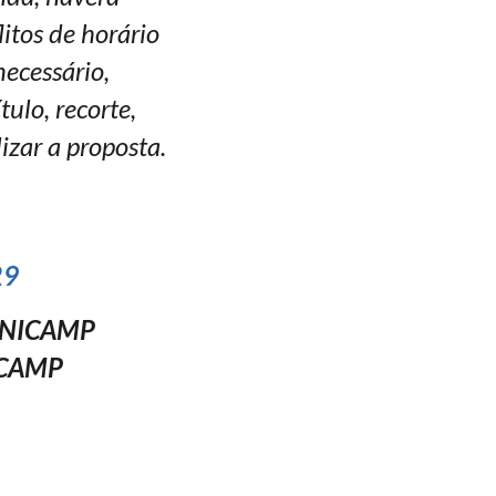
litos de horário
necessário,
ulo, recorte,
izar a proposta.
R9
T/UNICAMP
NICAMP