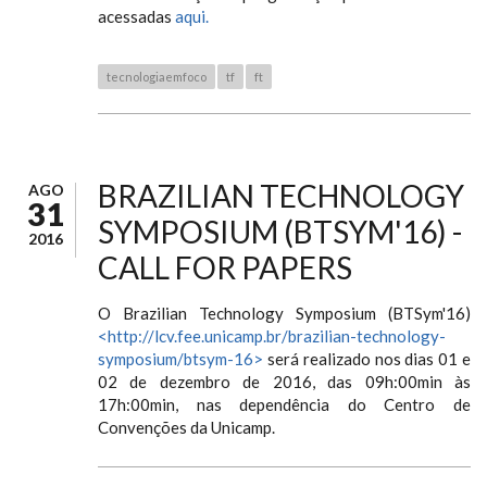
acessadas
aqui.
tecnologiaemfoco
tf
ft
BRAZILIAN TECHNOLOGY
AGO
31
SYMPOSIUM (BTSYM'16) -
2016
CALL FOR PAPERS
O Brazilian Technology Symposium (BTSym'16)
<http://lcv.fee.unicamp.br/brazilian-technology-
symposium/btsym-16>
será realizado nos dias 01 e
02 de dezembro de 2016, das 09h:00min às
17h:00min, nas dependência do Centro de
Convenções da Unicamp.