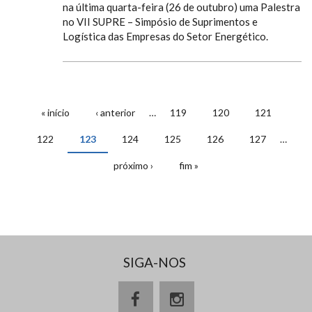
na última quarta-feira (26 de outubro) uma Palestra
no VII SUPRE – Simpósio de Suprimentos e
Logística das Empresas do Setor Energético.
« início
‹ anterior
…
119
120
121
PÁGINAS
122
123
124
125
126
127
…
próximo ›
fim »
SIGA-NOS