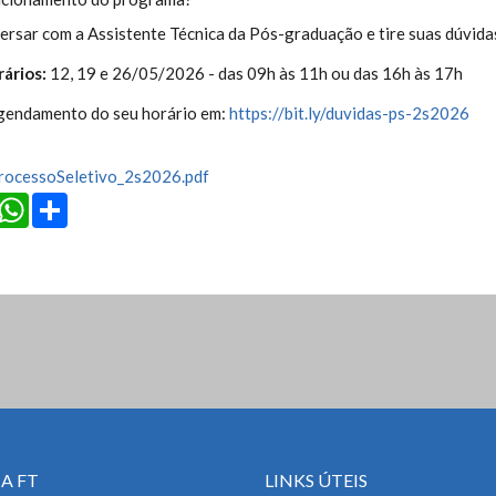
rsar com a Assistente Técnica da Pós-graduação e tire suas dúvida
rários:
12, 19 e 26/05/2026 - das 09h às 11h ou das 16h às 17h
agendamento do seu horário em:
https://bit.ly/duvidas-ps-2s2026
ProcessoSeletivo_2s2026.pdf
cebook
Twitter
WhatsApp
Share
A FT
LINKS ÚTEIS