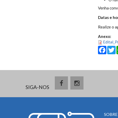
Venha conve
Datas e ho
Realize o 
Anexo:
Edital_
Fa
SIGA-NOS
SOBRE 