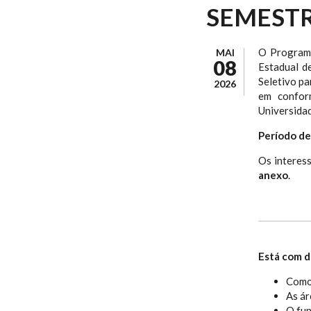
SEMESTR
O Programa
MAI
08
Estadual d
Seletivo p
2026
em confo
Universidad
Período de
Os interes
anexo
.
Está com d
Como
As ár
O fu