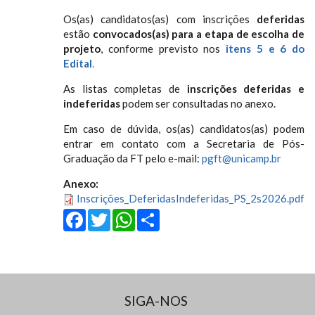
Os(as) candidatos(as) com inscrições
deferidas
estão
convocados(as) para a etapa de escolha de
projeto
, conforme previsto nos
itens 5 e 6 do
Edital
.
As listas completas de
inscrições deferidas e
indeferidas
podem ser consultadas no anexo.
Em caso de dúvida, os(as) candidatos(as) podem
entrar em contato com a Secretaria de Pós-
Graduação da FT pelo e-mail:
pgft@unicamp.br
Anexo:
Inscrições_DeferidasIndeferidas_PS_2s2026.pdf
Facebook
Twitter
WhatsApp
Share
SIGA-NOS