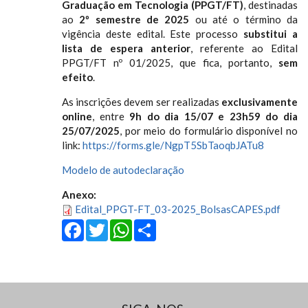
Graduação em Tecnologia (PPGT/FT)
, destinadas
ao
2º semestre de 2025
ou até o término da
vigência deste edital. Este processo
substitui a
lista de espera anterior
, referente ao Edital
PPGT/FT nº 01/2025, que fica, portanto,
sem
efeito
.
As inscrições devem ser realizadas
exclusivamente
online
, entre
9h do dia 15/07 e 23h59 do dia
25/07/2025
, por meio do formulário disponível no
link:
https://forms.gle/NgpT5SbTaoqbJATu8
Modelo de autodeclaração
Anexo:
Edital_PPGT-FT_03-2025_BolsasCAPES.pdf
Facebook
Twitter
WhatsApp
Share